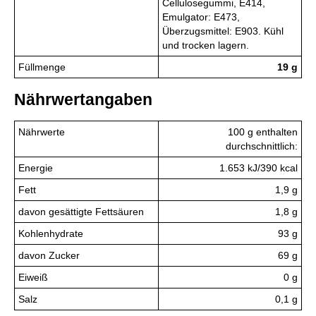
Cellulosegummi, E414,
Emulgator: E473,
Überzugsmittel: E903. Kühl
und trocken lagern.
Füllmenge
19 g
Nährwertangaben
Nährwerte
100 g enthalten
durchschnittlich:
Energie
1.653 kJ/390 kcal
Fett
1,9 g
davon gesättigte Fettsäuren
1,8 g
Kohlenhydrate
93 g
davon Zucker
69 g
Eiweiß
0 g
Salz
0,1 g