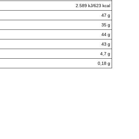
2.589 kJ/623 kcal
47 g
35 g
44 g
43 g
4,7 g
0,18 g