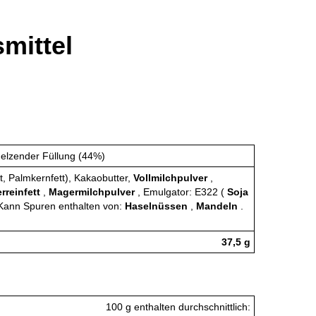
mittel
melzender Füllung (44%)
tt, Palmkernfett), Kakaobutter,
Vollmilchpulver
,
rreinfett
,
Magermilchpulver
, Emulgator: E322 (
Soja
Kann Spuren enthalten von:
Haselnüssen
,
Mandeln
.
37,5 g
100 g enthalten durchschnittlich: