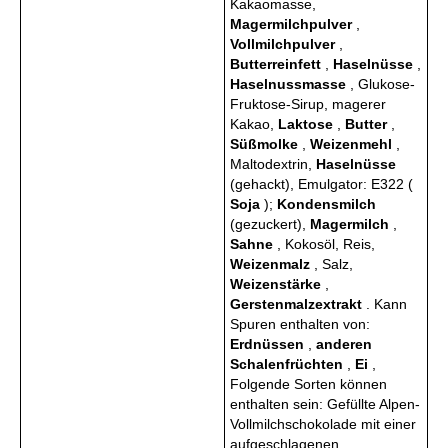
Kakaomasse,
Magermilchpulver
,
Vollmilchpulver
,
Butterreinfett
,
Haselnüsse
,
Haselnussmasse
, Glukose-
Fruktose-Sirup, magerer
Kakao,
Laktose
,
Butter
,
Süßmolke
,
Weizenmehl
,
Maltodextrin,
Haselnüsse
(gehackt), Emulgator: E322 (
Soja
);
Kondensmilch
(gezuckert),
Magermilch
,
Sahne
, Kokosöl, Reis,
Weizenmalz
, Salz,
Weizenstärke
,
Gerstenmalzextrakt
. Kann
Spuren enthalten von:
Erdnüssen
,
anderen
Schalenfrüchten
,
Ei
,
Folgende Sorten können
enthalten sein: Gefüllte Alpen-
Vollmilchschokolade mit einer
aufgeschlagenen