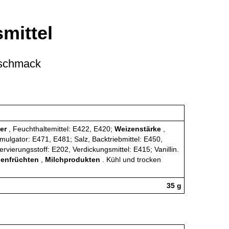
mittel
eschmack
ier
, Feuchthaltemittel: E422, E420;
Weizenstärke
,
mulgator: E471, E481; Salz, Backtriebmittel: E450,
vierungsstoff: E202, Verdickungsmittel: E415; Vanillin.
lenfrüchten
,
Milchprodukten
. Kühl und trocken
35 g