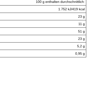
100 g enthalten durchschnittlich:
1.752 kJ/419 kcal
23 g
11 g
51 g
23 g
5,2 g
0,95 g