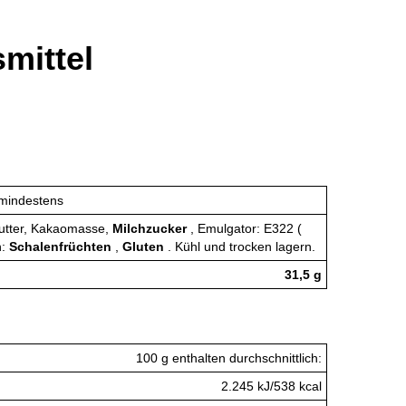
mittel
 mindestens
utter, Kakaomasse,
Milchzucker
, Emulgator: E322 (
n:
Schalenfrüchten
,
Gluten
. Kühl und trocken lagern.
31,5 g
100 g enthalten durchschnittlich:
2.245 kJ/538 kcal