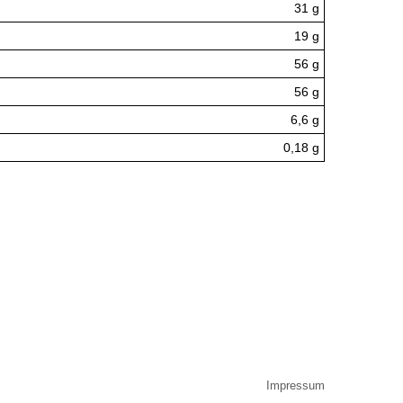
31 g
19 g
56 g
56 g
6,6 g
0,18 g
Impressum