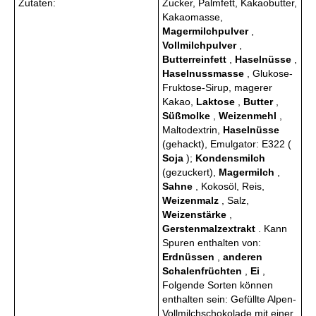
Zutaten:
Zucker, Palmfett, Kakaobutter,
Kakaomasse,
Magermilchpulver
,
Vollmilchpulver
,
Butterreinfett
,
Haselnüsse
,
Haselnussmasse
, Glukose-
Fruktose-Sirup, magerer
Kakao,
Laktose
,
Butter
,
Süßmolke
,
Weizenmehl
,
Maltodextrin,
Haselnüsse
(gehackt), Emulgator: E322 (
Soja
);
Kondensmilch
(gezuckert),
Magermilch
,
Sahne
, Kokosöl, Reis,
Weizenmalz
, Salz,
Weizenstärke
,
Gerstenmalzextrakt
. Kann
Spuren enthalten von:
Erdnüssen
,
anderen
Schalenfrüchten
,
Ei
,
Folgende Sorten können
enthalten sein: Gefüllte Alpen-
Vollmilchschokolade mit einer