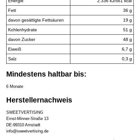
Energie
2.336 kJ/561 kcal
Fett
36 g
davon gesättigte Fettsäuren
19 g
Kohlenhydrate
51 g
davon Zucker
48 g
Eiweiß
6,7 g
Salz
0,3 g
Mindestens haltbar bis:
6 Monate
Herstellernachweis
SWEETVERTISING
Ernst-Minner-Straße 13
DE-99310 Arnstadt
info@sweetvertising.de