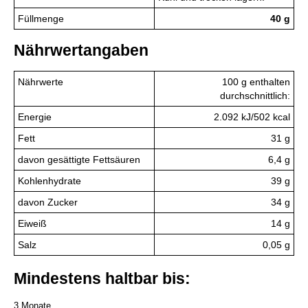
Füllmenge
40 g
Nährwertangaben
Nährwerte
100 g enthalten
durchschnittlich:
Energie
2.092 kJ/502 kcal
Fett
31 g
davon gesättigte Fettsäuren
6,4 g
Kohlenhydrate
39 g
davon Zucker
34 g
Eiweiß
14 g
Salz
0,05 g
Mindestens haltbar bis:
3 Monate