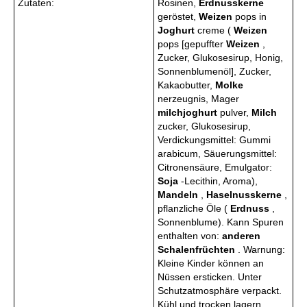
Zutaten:
Rosinen,
Erdnusskerne
geröstet,
Weizen
pops in
Joghurt
creme (
Weizen
pops [gepuffter
Weizen
,
Zucker, Glukosesirup, Honig,
Sonnenblumenöl], Zucker,
Kakaobutter,
Molke
nerzeugnis, Mager
milchjoghurt
pulver,
Milch
zucker, Glukosesirup,
Verdickungsmittel: Gummi
arabicum, Säuerungsmittel:
Citronensäure, Emulgator:
Soja
-Lecithin, Aroma),
Mandeln
,
Haselnusskerne
,
pflanzliche Öle (
Erdnuss
,
Sonnenblume). Kann Spuren
enthalten von:
anderen
Schalenfrüchten
. Warnung:
Kleine Kinder können an
Nüssen ersticken. Unter
Schutzatmosphäre verpackt.
Kühl und trocken lagern.