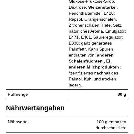
Glukose-Fruktose-Sirup,
Dextrose,
Weizenstärke
,
Feuchthaltemittel: E420;
Rapsöl, Orangenschalen,
Zitronenschalen, Hefe, Salz,
natürliches Aroma, Emulgator:
E471, E481, Säureregulator:
E330; ganz gehärtetes
Palmfett*. Kann Spuren
enthalten von:
anderen
Schalenfrüchten
,
Ei
,
anderen Milchprodukten
;
*zertifiziertes nachhaltiges
Palmöl. Kühl und trocken
lagern.
Füllmenge
80 g
Nährwertangaben
Nährwerte
100 g enthalten
durchschnittlich: