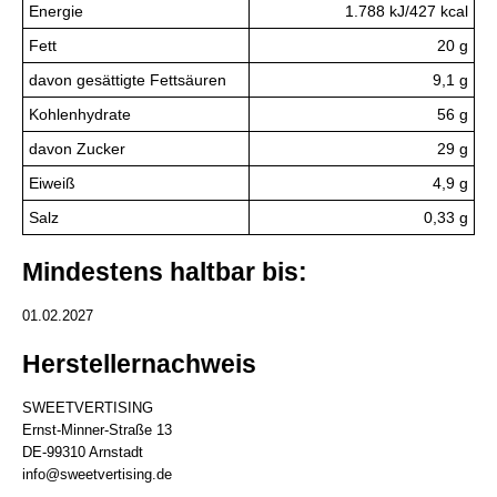
Energie
1.788 kJ/427 kcal
Fett
20 g
davon gesättigte Fettsäuren
9,1 g
Kohlenhydrate
56 g
davon Zucker
29 g
Eiweiß
4,9 g
Salz
0,33 g
Mindestens haltbar bis:
01.02.2027
Herstellernachweis
SWEETVERTISING
Ernst-Minner-Straße 13
DE-99310 Arnstadt
info@sweetvertising.de