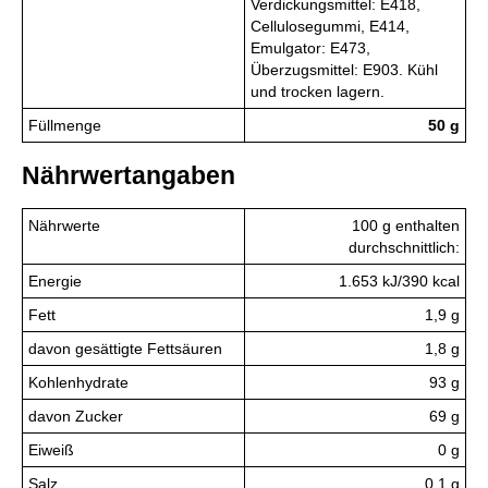
Verdickungsmittel: E418,
Cellulosegummi, E414,
Emulgator: E473,
Überzugsmittel: E903. Kühl
und trocken lagern.
Füllmenge
50 g
Nährwertangaben
Nährwerte
100 g enthalten
durchschnittlich:
Energie
1.653 kJ/390 kcal
Fett
1,9 g
davon gesättigte Fettsäuren
1,8 g
Kohlenhydrate
93 g
davon Zucker
69 g
Eiweiß
0 g
Salz
0,1 g